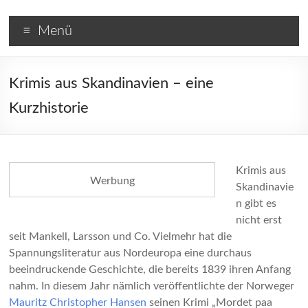
Zum
Skandinavische
Inhalt
Menü
wechseln
Krimis
Krimis aus Skandinavien – eine
Kurzhistorie
Krimis aus
Werbung
Skandinavie
n gibt es
nicht erst
seit Mankell, Larsson und Co. Vielmehr hat die
Spannungsliteratur aus Nordeuropa eine durchaus
beeindruckende Geschichte, die bereits 1839 ihren Anfang
nahm. In diesem Jahr nämlich veröffentlichte der Norweger
Mauritz Christopher Hansen
seinen Krimi „Mordet paa